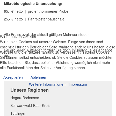
Mikrobiologische Untersuchung:
65,- € netto | pro entnommener Probe
25,- € netto | Fahrtkostenpauschale
Alle Preise zzgl. der aktuell gültigen Mehrwertsteuer.
Wir benutzen Cookies
Wir nutzen Cookies auf unserer Website. Einige von ihnen sind
essenziell für den Betrieb der Seite, während andere uns helfen, diese
Bei größeren Aufträgen fordern Sie doch Ihr individuelles Angebot
Website und die Nutzererfahrung zu verbessern (Tracking Cookies).
an.
Sie können selbst entscheiden, ob Sie die Cookies zulassen möchten.
Bitte beachten Sie, dass bei einer Ablehnung womöglich nicht mehr
alle Funktionalitäten der Seite zur Verfügung stehen.
Akzeptieren
Ablehnen
Weitere Informationen
|
Impressum
Unsere Regionen
Hegau-Bodensee
Schwarzwald-Baar-Kreis
Tuttlingen